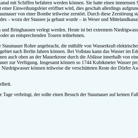
dkanal mit Schiffen befahren werden können. Sie hatte einen immensen S
t einer Einweihungsfeier eröffnet wird, dies geschah allerdings aufgr
aumauer von einer Bombe teilweise zerstört. Durch diese Zerstörung 
andes – wozu der Stausee ja gebaut wurde – in Weser und Mittelandkanal 
 und Bringhausen verlegt werden. Heute ist bei extremem Niedrigwasse
 oder an entsprechenden Touren teilnehmen.
r Staumauer Rohre angebracht, die mithilfe von Wasserkraft elektrisc
ebiet nach Berlin fahren können. Bei Vollstau kann das Wasser im Ede
nen auch oben an der Mauerkrone durch die Ablässe innerhalb von ei
umauer zur Verfügung. Insgesamt können so 1744 Kubikmeter Wasser pro
i Niedrigwasser können teilweise die verschütteten Reste der Dörfer A
lheit.
 Tage verbringt, der sollte einen Besuch der Staumauer auf keinen Fall