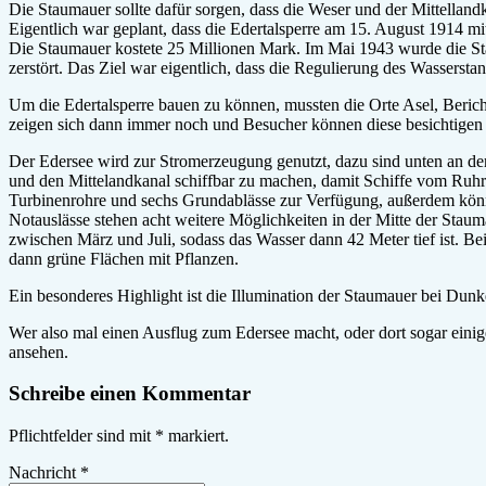
Die Staumauer sollte dafür sorgen, dass die Weser und der Mittellan
Eigentlich war geplant, dass die Edertalsperre am 15. August 1914 mi
Die Staumauer kostete 25 Millionen Mark. Im Mai 1943 wurde die St
zerstört. Das Ziel war eigentlich, dass die Regulierung des Wasserst
Um die Edertalsperre bauen zu können, mussten die Orte Asel, Berich
zeigen sich dann immer noch und Besucher können diese besichtigen
Der Edersee wird zur Stromerzeugung genutzt, dazu sind unten an de
und den Mittelandkanal schiffbar zu machen, damit Schiffe vom Ruhrg
Turbinenrohre und sechs Grundablässe zur Verfügung, außerdem kön
Notauslässe stehen acht weitere Möglichkeiten in der Mitte der Sta
zwischen März und Juli, sodass das Wasser dann 42 Meter tief ist. Be
dann grüne Flächen mit Pflanzen.
Ein besonderes Highlight ist die Illumination der Staumauer bei Dunke
Wer also mal einen Ausflug zum Edersee macht, oder dort sogar einige
ansehen.
Schreibe einen Kommentar
Pflichtfelder sind mit
*
markiert.
Nachricht
*