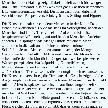
Menschen in der Natur gezeigt. Dabei handelt es sich überwiegend
um Öl auf Leinwand, also das was man ganz klassisch unter einem
Bild, einem Gemälde, versteht. Die Künstlerin spielt dabei mit
verschiedenen Perspektiven, Hintergründen, Settings und Figuren.
Die Künstlerin malt verschiedene Menschen in der Natur. Dabei
stehen die Menschen als Akte meistens im Vordergrund, neben den
Menschen sind häufig Tiere zu sehen. Auf einem Bild sitzen
beispielsweise Affen neben, auf und bei den Menschen. Auf einem
anderen Bild springen jede Menge Hunde mit einem Mann
zusammen in die Luft und auf einem anderen springen
Schäferhunde und Menschen zusammen nach jeder Menge
Gummibärchen. Auf allen Bildern sind also nackte Menschen zu
sehen, außerdem ein künstlicher Gegenstand wie beispielsweise
Wasserspritzpistolen, Wackelpudding, Gummibärchen,
Musikinstrumente und so weiter. Auf wenigen Bildern sind
zusätzlich noch Tiere zu sehen, die aber unglaublich real aussehen.
Die Künstlerin versteht es, die Tierhaare, die Gesichtszüge und die
Augen unglaublich real aussehen zu lassen. Man meint bei dem Bild
mit den Affen beispielsweise beinahe von ihnen angeblinzelt zu
werden. Die Bilder weisen alle verschiedene Hintergründe auf. Bei
manchen ist Wald im Hintergrund zu sehen und die Figuren stehen
in ihm, bei anderen ist im Hintergrund ein See und Gehölz zu sehen,
wieder bei anderen stehen die Figuren vor Bergen oder in einem
Fluss, welcher die Figuren so umgibt, dass es kaum einen anderen