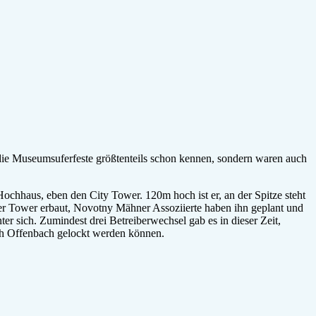
r Tower erbaut, Novotny Mähner Assoziierte haben ihn geplant und
r sich. Zumindest drei Betreiberwechsel gab es in dieser Zeit,
ach Offenbach gelockt werden können.
ie Situation des Ankermieters scheint nicht ganz klar zu sein. Viele
(Um-) Baugenehmigung 2015 abgesagt. Und auch als wir dort waren, war
ofläche könnte man sich dort einmieten.
sche Infrastruktur. Doch für genau diesen einen Abend war dort im 30.
ugen – der Ausblick dafür umso mehr. Von dort konnte man nicht nur
urter Skyline und den Flughafen, an dem wir kurz vor 23 Uhr die
lick auf Skyline und Flughafen, der uns wirklich fasziniert hat. Wann
ell leuchtenden Stadt nur unzureichend wiedergeben, trotzdem wir
gerweise wurden für diesen Abend junge Menschen engagiert, die die
icht sogar noch etwas zügiger als im Maintower – und wer
eid versichert, dass er sich wirklich lohnt. Vielleicht wieder bei der