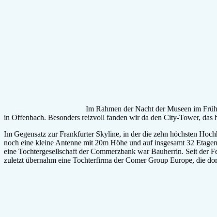
noch eine kleine Antenne mit 20m Höhe und auf insgesamt 32 Etagen
eine Tochtergesellschaft der Commerzbank war Bauherrin. Seit der Fer
zuletzt übernahm eine Tochterfirma der Comer Group Europe, die dor
Denn: Der City-Tower war noch nie richtig gut vermietet. In den letzt
Stockwerke sind auch noch nicht fertig zu Büroflächen ausgebaut. Di
der Leerstand deutlich, etliche Etagen standen frei. Wer sich online
Normalerweise ist der Tower nicht öffentlich zugänglich. Es gibt kein
OG eine kleine Clubfläche und eine Skulpturenausstellung angesiede
Offenbach betrachten und sah Busse in Spielzeuggröße unter sich entl
letzten Flugzeuge landen und starten sahen. Klar, auch der Blick auf 
und wo hat man denn schon mal die Chance, doch so verhältnismäßig 
uns bemüht haben.
Es bleibt aber leider dabei, von diesem Blick zu schwärmen. Denn es
Aufzüge bedient haben, damit niemand einen falschen Knopf drückt un
Aufzugfahrten faszinierend findet, wird diese trotz fehlendem Ausbl
Solltet ihr mal die Chance haben, recht weit oben im Citytower zu sein,
nächsten Nacht der Museen?
Schreibe einen Kommentar
Pflichtfelder sind mit
*
markiert.