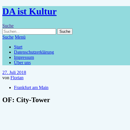
DA ist Kultur
Suche
Suche
Menü
Start
Datenschutzerklärung
Impressum
Über uns
27. Juli 2018
von
Florian
Frankfurt am Main
OF: City-Tower
Im Rahmen der Nacht der Museen im Frühjahr 2018 besuchten wir nic
reizvoll fanden wir da den City-Tower, das höchste Gebäude der ‚Sch
Im Gegensatz zur Frankfurter Skyline, in der die zehn höchsten Hochh