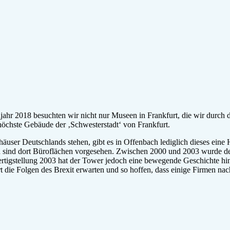
 sind dort Büroflächen vorgesehen. Zwischen 2000 und 2003 wurde de
tigstellung 2003 hat der Tower jedoch eine bewegende Geschichte hinte
t die Folgen des Brexit erwarten und so hoffen, dass einige Firmen n
en 15 Jahren waren wohl nie mehr als 50% der Flächen vermietet, auch d
e Idee, dort ein Hotel zu errichten wurde trotz bereits vorliegender 
 umschaut, wird auch entsprechende Anzeigen finden, ab 15€ pro m² Bür
e Aussichtsplattform, kein Café im Obergeschoss und keinerlei touristi
lt. Weder die Ausstellung noch die Musik konnten uns wirklich überze
angfahren, sondern hatte einen unvergleichlichen Blick auf die Frankf
die andere Seite war durchaus spannend, aber es war insbesondere der B
nah auf Frankfurt zu blicken? Die Fotos können den Eindruck dieser h
 gibt keine Öffnungszeiten, keine Möglichkeit zur Besichtigung. Witzi
d irgendwo anders landet. Die Aufzüge sind ziemlich schnell – vielle
ick genießen. Sofern er denn mal in den Genuss kommt.
 genießt den Ausblick, der wohl relativ unvergleichlich ist. Ansonsten s